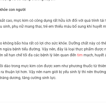
 khỏe con người
t cao, mực kim có công dụng rất hữu ích đối với quá trình tái
u sinh, phụ nữ mang thai, trẻ em thiếu máu bổ sung khí huyết 
o không bão hòa rất có lợi cho sức khỏe. Dưỡng chất này có th
n ngừa bệnh tiểu đường. Vậy nên, đây là loại thực phẩm được 
n sẽ hạn chế tối đa các bệnh lý liên quan đến
tim
mạch, huyết 
dồi dào trong mực kim còn được xem như phương thuốc từ thiên
n ra thuận lợi hơn. Vậy nên nam giới bị yếu sinh lý thì nên thườn
tráng dương, tăng cường sinh lực.