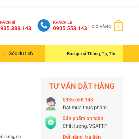
HÁCH SỈ
KHÁCH LẺ
0
GIỎ HÀNG
935.388.143
0905.558.143
g
Góc du lịch
Báo giá sỉ Thùng, Tạ, Tấn
TƯ VẤN ĐẶT HÀNG
0935.558.143
Đặt mua thực phẩm
Sản phẩm an toàn
Chất lượng, VSATTP
vỏ cứng, có
Đổi hàng, trả tiền