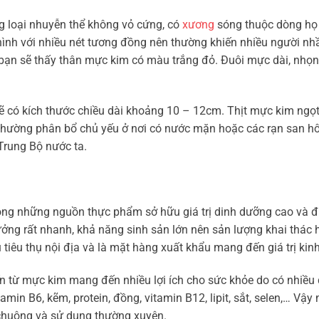
g loại nhuyễn thể không vỏ cứng, có
xương
sóng thuộc dòng họ
hình với nhiều nét tương đồng nên thường khiến nhiều người nh
bạn sẽ thấy thân mực kim có màu trắng đỏ. Đuôi mực dài, nhọn,
 có kích thước chiều dài khoảng 10 – 12cm. Thịt mực kim ngọt
thường phân bổ chủ yếu ở nơi có nước mặn hoặc các rạn san h
Trung Bộ nước ta.
ong những nguồn thực phẩm sở hữu giá trị dinh dưỡng cao và 
rưởng rất nhanh, khả năng sinh sản lớn nên sản lượng khai thá
tiêu thụ nội địa và là mặt hàng xuất khẩu mang đến giá trị kinh
n từ mực kim mang đến nhiều lợi ích cho sức khỏe do có nhiều
min B6, kẽm, protein, đồng, vitamin B12, lipit, sắt, selen,… Vậy 
chuộng và sử dụng thường xuyên.