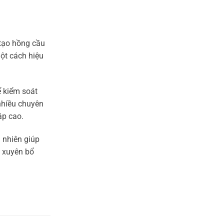
 tạo hồng cầu
một cách hiệu
ể kiểm soát
nhiều chuyên
áp cao.
 nhiên giúp
g xuyên bổ