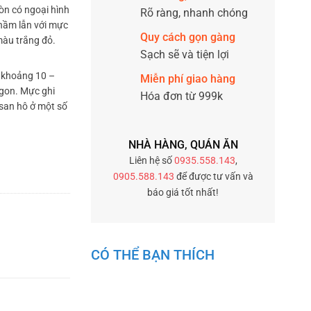
òn có ngoại hình
Rõ ràng, nhanh chóng
nhầm lẫn với mực
Quy cách gọn gàng
màu trắng đỏ.
Sạch sẽ và tiện lợi
i khoảng 10 –
Miễn phí giao hàng
ngon. Mực ghi
Hóa đơn từ 999k
san hô ở một số
NHÀ HÀNG, QUÁN ĂN
Liên hệ số
0935.558.143
,
0905.588.143
để được tư vấn và
báo giá tốt nhất!
CÓ THỂ BẠN THÍCH