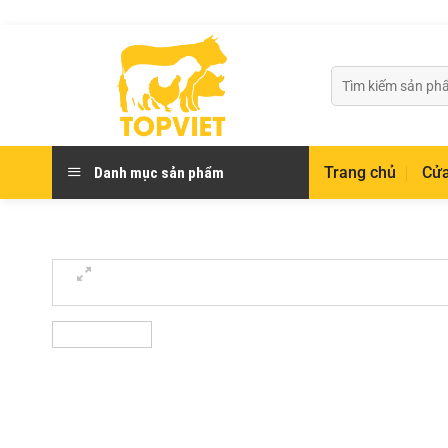
Chuyển
đến
nội
Tìm
dung
kiếm:
Trang chủ
Cửa
Danh mục sản phẩm