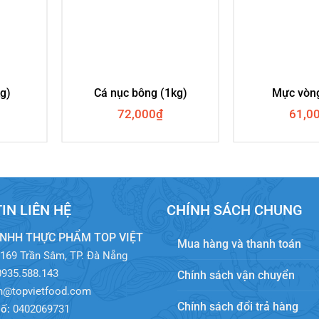
kg)
Cá nục bông (1kg)
Mực vòng
72,000
₫
61,0
IN LIÊN HỆ
CHÍNH SÁCH CHUNG
TNHH THỰC PHẨM TOP VIỆT
Mua hàng và thanh toán
169 Trần Sâm, TP. Đà Nẵng
935.588.143
Chính sách vận chuyển
@topvietfood.com
Chính sách đổi trả hàng
ố:
0402069731