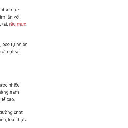
 nhà mực.
ầm lẫn với
 tai,
râu mực
, béo tự nhiên
ô ở một số
được nhiều
c hàng năm
 tế cao.
 dưỡng chất
nên, loại thực