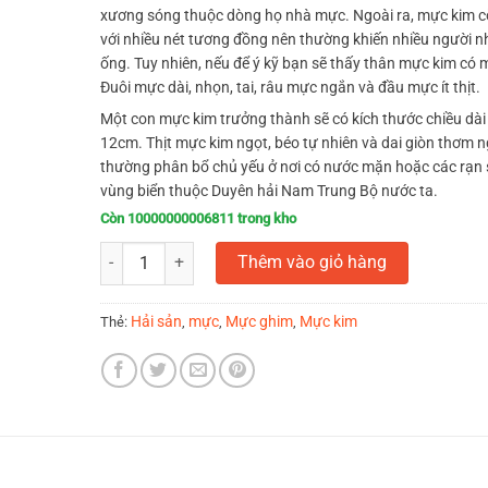
xương sóng thuộc dòng họ nhà mực. Ngoài ra, mực kim c
với nhiều nét tương đồng nên thường khiến nhiều người 
ống. Tuy nhiên, nếu để ý kỹ bạn sẽ thấy thân mực kim có 
Đuôi mực dài, nhọn, tai, râu mực ngắn và đầu mực ít thịt.
Một con mực kim trưởng thành sẽ có kích thước chiều dà
12cm. Thịt mực kim ngọt, béo tự nhiên và dai giòn thơm 
thường phân bổ chủ yếu ở nơi có nước mặn hoặc các rạn 
vùng biển thuộc Duyên hải Nam Trung Bộ nước ta.
Còn 10000000006811 trong kho
Mực kim loại A (1kg) số lượng
Thêm vào giỏ hàng
Hải sản
mực
Mực ghim
Mực kim
Thẻ:
,
,
,