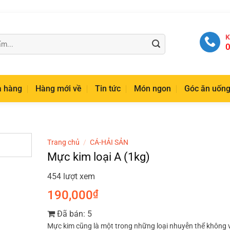
K
0
 hàng
Hàng mới về
Tin tức
Món ngon
Góc ăn uốn
Trang chủ
/
CÁ-HẢI SẢN
Mực kim loại A (1kg)
454 lượt xem
190,000
₫
Đã bán: 5
Mực kim cũng là một trong những loại nhuyễn thể không 