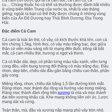
Cá cam còn được gọi là cá cam sọc, cá cam cu, cá
cu… Chúng thuộc họ cá khế và thường được đánh bắt nhiều
ở vùng biển Miền Trung của nước ta, nhất là vào tháng
giêng; ngoài ra bạn có thể thấy được chúng ở những vùng
biển của Ấn Độ Dương hay Thái Bình Dương, Địa Trung
Hải.
Đặc điểm Cá Cam
Cá cam là loài ăn thịt, có vây, có kích thước khá lớn, con cá
lớn chừng 1,5kg, hình thoi, có vảy màu trắng bạc, dọc giữa
thân có viền màu vàng nối từ mang đến đuôi, trông rất bắt
mắt, cá cam nhiều thịt, hương vị ngọt và thơm.
Cá có thân dài, dẹp; có phần lưng màu nâu xanh, viền lưng
cong đều, viền bụng tương đối thẳng có màu trắng đục. Đầu
nhọn, dẹp bên, chiều dài đầu gần bằng chiều cao thân, phần
gáy cong.
Miệng rộng, nhọn, chiều dài bằng 1,5 lần đường kính mắt.
Răng nhọn, mọc thành đai rộng và hướng vào trong miệng.
Răng mọc thành đám rộng trên
xương
lá mía và mọc thành
đai trên xương khẩu cái. Khe mang không liền với ức. Lư­ợc
mang dài và cứng.
Toàn thân, má, đầu và xương nắp mang phủ vảy tṛòn nhỏ.