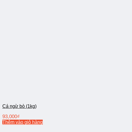
Cá ngừ bò (1kg)
93,000
₫
Thêm vào giỏ hàng