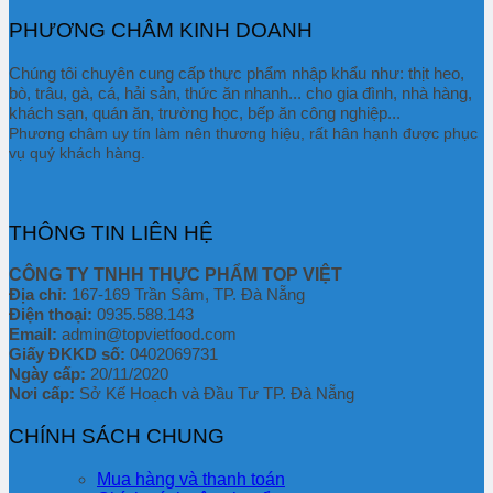
PHƯƠNG CHÂM KINH DOANH
Chúng tôi chuyên cung cấp thực phẩm nhập khẩu như: thịt heo,
bò, trâu, gà, cá, hải sản, thức ăn nhanh... cho gia đình, nhà hàng,
khách sạn, quán ăn, trường học, bếp ăn công nghiệp...
Phương châm uy tín làm nên thương hiệu, rất hân hạnh được phục
vụ quý khách hàng.
THÔNG TIN LIÊN HỆ
CÔNG TY TNHH THỰC PHẨM TOP VIỆT
Địa chỉ:
167-169 Trần Sâm, TP. Đà Nẵng
Điện thoại:
0935.588.143
Email:
admin@topvietfood.com
Giấy ĐKKD số:
0402069731
Ngày cấp:
20/11/2020
Nơi cấp:
Sở Kế Hoạch và Đầu Tư TP. Đà Nẵng
CHÍNH SÁCH CHUNG
Mua hàng và thanh toán