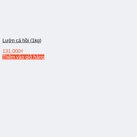
Lườn cá hồi (1kg)
131,000
₫
Thêm vào giỏ hàng