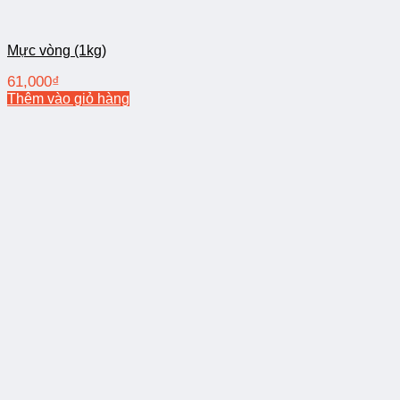
Mực vòng (1kg)
61,000
₫
Thêm vào giỏ hàng