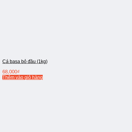
Cá basa bỏ đầu (1kg)
68,000
₫
Thêm vào giỏ hàng