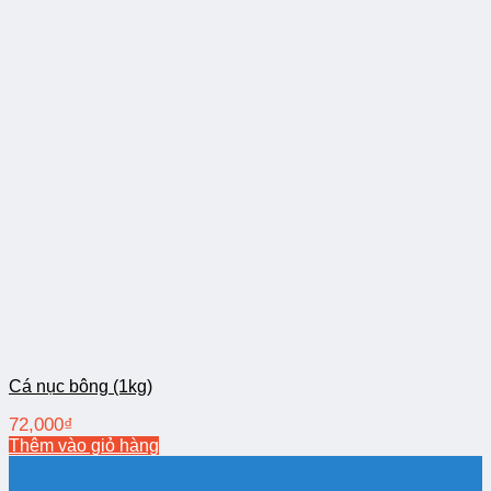
Cá nục bông (1kg)
72,000
₫
Thêm vào giỏ hàng