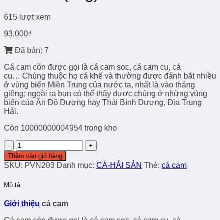
615 lượt xem
93,000
₫
Đã bán: 7
Cá cam còn được gọi là cá cam sọc, cá cam cu, cá
cu… Chúng thuộc họ cá khế và thường được đánh bắt nhiều
ở vùng biển Miền Trung của nước ta, nhất là vào tháng
giêng; ngoài ra bạn có thể thấy được chúng ở những vùng
biển của Ấn Độ Dương hay Thái Bình Dương, Địa Trung
Hải.
Còn 10000000004954 trong kho
Cá
cam
Thêm vào giỏ hàng
(1kg)
SKU:
PVN203
Danh mục:
CÁ-HẢI SẢN
Thẻ:
cá cam
số
lượng
Mô tả
Giới thiệu
cá cam