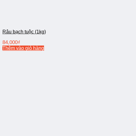
Râu bạch tuộc (1kg)
84,000
₫
Thêm vào giỏ hàng