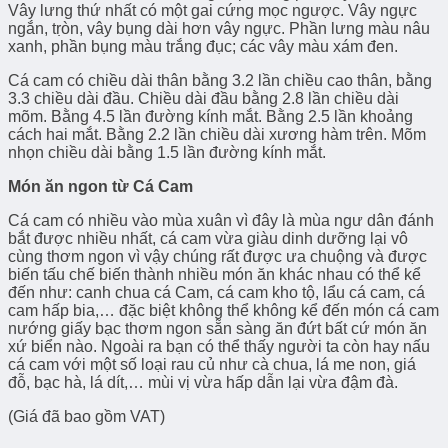
Vây lưng thứ nhất có một gai cứng mọc ngược. Vây ngực
ngắn, tṛòn, vây bụng dài hơn vây ngực. Phần lưng màu nâu
xanh, phần bụng màu trắng đục; các vây màu xám đen.
Cá cam có chiều dài thân bằng 3.2 lần chiều cao thân, bằng
3.3 chiều dài đầu. Chiều dài đầu bằng 2.8 lần chiều dài
mõm. Bằng 4.5 lần đường kính mắt. Bằng 2.5 lần khoảng
cách hai mắt. Bằng 2.2 lần chiều dài xương hàm trên. Mõm
nhọn chiều dài bằng 1.5 lần đường kính mắt.
Món ăn ngon từ Cá Cam
Cá cam có nhiều vào mùa xuân vì đây là mùa ngư dân đánh
bắt được nhiều nhất, cá cam vừa giàu dinh dưỡng lại vô
cùng thơm ngon vì vậy chúng rất được ưa chuộng và được
biến tấu chế biến thành nhiều món ăn khác nhau có thể kể
đến như: canh chua cá Cam, cá cam kho tộ, lẩu cá cam, cá
cam hấp bia,… đặc biệt không thể không kể đến món cá cam
nướng giấy bạc thơm ngon sẵn sàng ăn đứt bất cứ món ăn
xứ biển nào. Ngoài ra bạn có thể thấy người ta còn hay nấu
cá cam với một số loại rau củ như cà chua, lá me non, giá
đỗ, bạc hà, lá dít,… mùi vị vừa hấp dẫn lại vừa đậm đà.
(Giá đã bao gồm VAT)