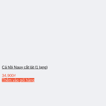
Cá hồi Nauy cắt lát (1 lạng)
34,900
₫
Thêm vào giỏ hàng