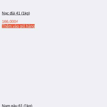
Nạc đùi 41 (1kg)
166,000
₫
Thêm vào giỏ hàng
Nạm gàu 61 (1kg)