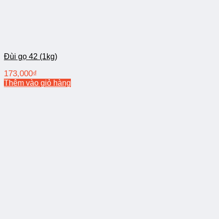
Đùi gọ 42 (1kg)
173,000
₫
Thêm vào giỏ hàng