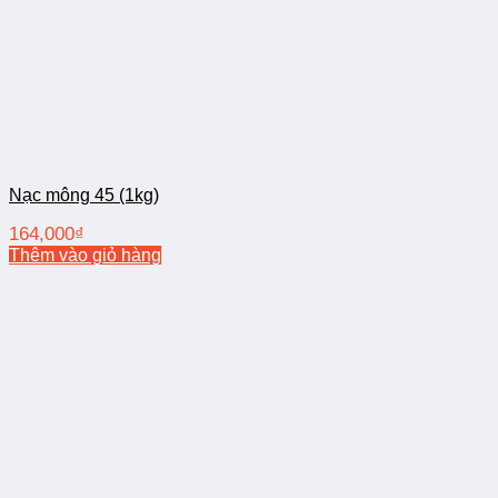
Nạc mông 45 (1kg)
164,000
₫
Thêm vào giỏ hàng