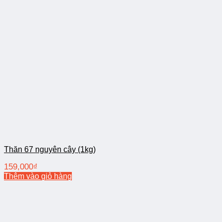
Thăn 67 nguyên cây (1kg)
159,000
₫
Thêm vào giỏ hàng