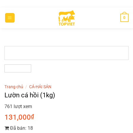
Chuyển
đến
0
nội
dung
Trang chủ
/
CÁ-HẢI SẢN
Lườn cá hồi (1kg)
761 lượt xem
131,000
₫
Đã bán: 18