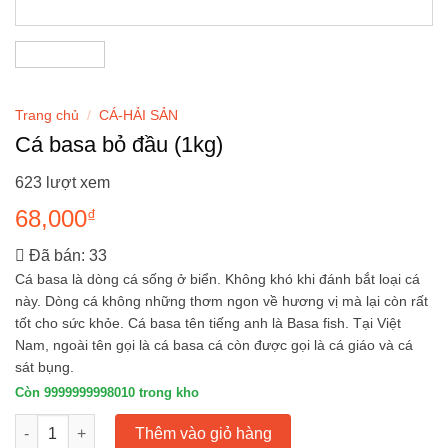
Trang chủ
/
CÁ-HẢI SẢN
Cá basa bỏ đầu (1kg)
623 lượt xem
68,000
₫
Đã bán: 33
Cá basa là dòng cá sống ở biển. Không khó khi đánh bắt loại cá
này. Dòng cá không những thơm ngon về hương vị mà lại còn rất
tốt cho sức khỏe. Cá basa tên tiếng anh là Basa fish. Tại Việt
Nam, ngoài tên gọi là cá basa cá còn được gọi là cá giáo và cá
sát bụng.
Còn 9999999998010 trong kho
Cá basa bỏ đầu (1kg) số lượng
Thêm vào giỏ hàng