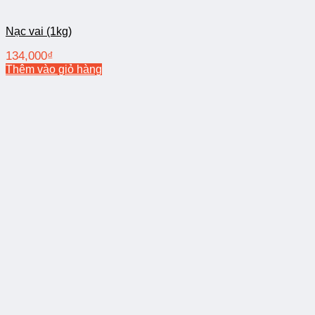
Nạc vai (1kg)
134,000
₫
Thêm vào giỏ hàng