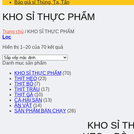
Báo giá sỉ Thùng, Tạ, Tấn
KHO SỈ THỰC PHẨM
Trang chủ
/
KHO SỈ THỰC PHẨM
Lọc
Hiển thị 1–20 của 70 kết quả
Danh mục sản phẩm
KHO SỈ THỰC PHẨM
(70)
THỊT HEO
(23)
THỊT BÒ
(7)
THỊT TRÂU
(17)
THỊT GÀ
(10)
CÁ-HẢI SẢN
(13)
ĂN VẶT
(14)
SẢN PHẨM BÁN CHẠY
(26)
KHO SỈ T