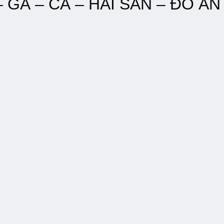
– GÀ – CÁ – HẢI SẢN – ĐỒ Ă