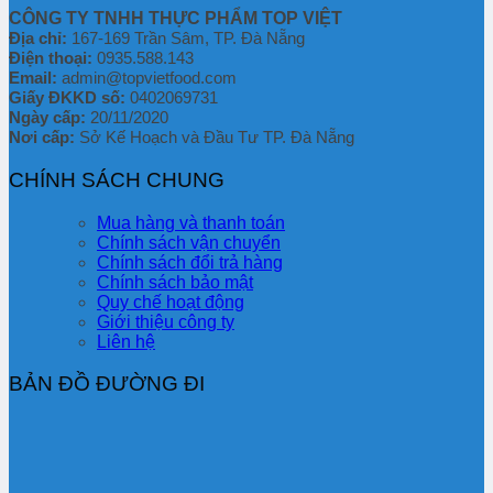
CÔNG TY TNHH THỰC PHẨM TOP VIỆT
Địa chỉ:
167-169 Trần Sâm, TP. Đà Nẵng
Điện thoại:
0935.588.143
Email:
admin@topvietfood.com
Giấy ĐKKD số:
0402069731
Ngày cấp:
20/11/2020
Nơi cấp:
Sở Kế Hoạch và Đầu Tư TP. Đà Nẵng
CHÍNH SÁCH CHUNG
Mua hàng và thanh toán
Chính sách vận chuyển
Chính sách đổi trả hàng
Chính sách bảo mật
Quy chế hoạt động
Giới thiệu công ty
Liên hệ
BẢN ĐỒ ĐƯỜNG ĐI