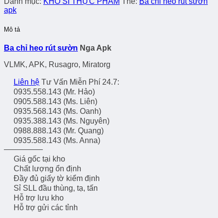
Danh mục:
KHO SỈ THỰC PHẨM
Thẻ:
Ba chỉ heo rút sườn
apk
Mô tả
Ba chỉ heo rút sườn
Nga Apk
VLMK, APK, Rusagro, Miratorg
Liên hệ
Tư Vấn Miễn Phí 24.7:
0935.558.143 (Mr. Hảo)
0905.588.143 (Ms. Liên)
0935.568.143 (Ms. Oanh)
0935.388.143 (Ms. Nguyên)
0988.888.143 (Mr. Quang)
0935.588.143 (Ms. Anna)
—————
Giá gốc tại kho
Chất lượng ổn định
Đầy đủ giấy tờ kiểm định
Sỉ SLL đầu thùng, tạ, tấn
Hỗ trợ lưu kho
Hỗ trợ gửi các tỉnh