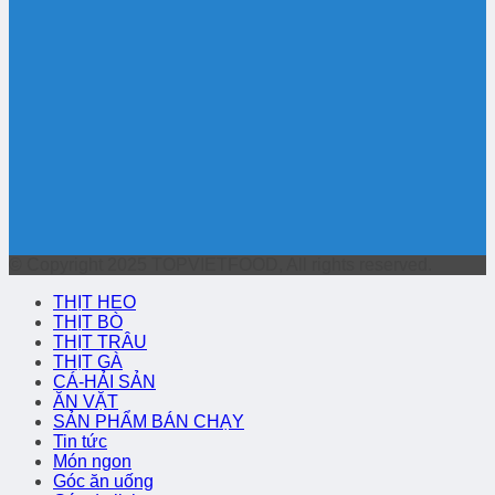
© Copyright 2025 TOPVIETFOOD, All rights reserved.
THỊT HEO
THỊT BÒ
THỊT TRÂU
THỊT GÀ
CÁ-HẢI SẢN
ĂN VẶT
SẢN PHẨM BÁN CHẠY
Tin tức
Món ngon
Góc ăn uống