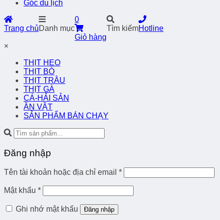
Góc du lịch
0
Trang chủ
Danh mục
Tìm kiếm
Hotline
Giỏ hàng
×
THỊT HEO
THỊT BÒ
THỊT TRÂU
THỊT GÀ
CÁ-HẢI SẢN
ĂN VẶT
SẢN PHẨM BÁN CHẠY
Đăng nhập
Tên tài khoản hoặc địa chỉ email
*
Mật khẩu
*
Ghi nhớ mật khẩu
Đăng nhập