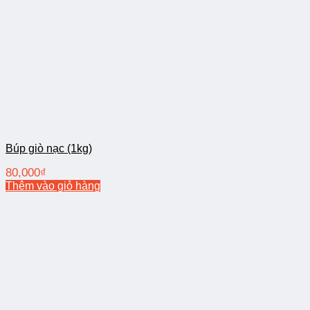
Búp giò nạc (1kg)
80,000
₫
Thêm vào giỏ hàng