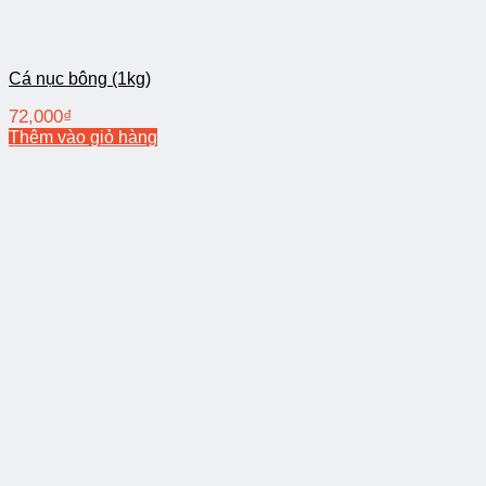
Cá nục bông (1kg)
72,000
₫
Thêm vào giỏ hàng