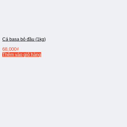
Cá basa bỏ đầu (1kg)
68,000
₫
Thêm vào giỏ hàng