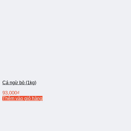
Cá ngừ bò (1kg)
93,000
₫
Thêm vào giỏ hàng