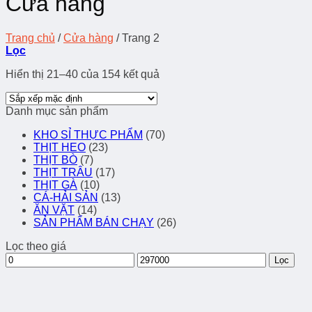
Cửa hàng
Trang chủ
/
Cửa hàng
/
Trang 2
Lọc
Hiển thị 21–40 của 154 kết quả
Danh mục sản phẩm
KHO SỈ THỰC PHẨM
(70)
THỊT HEO
(23)
THỊT BÒ
(7)
THỊT TRÂU
(17)
THỊT GÀ
(10)
CÁ-HẢI SẢN
(13)
ĂN VẶT
(14)
SẢN PHẨM BÁN CHẠY
(26)
Lọc theo giá
Giá
Giá
Lọc
tối
tối
thiểu
đa