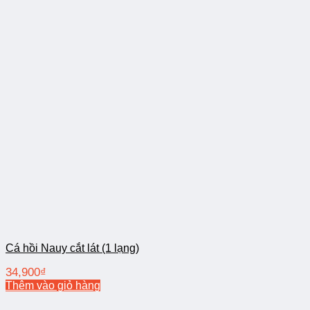
Cá hồi Nauy cắt lát (1 lạng)
34,900
₫
Thêm vào giỏ hàng