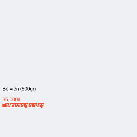
Bò viên (500gr)
35,000
₫
Thêm vào giỏ hàng