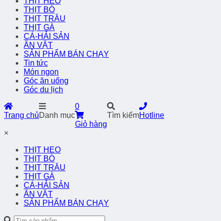
THỊT HEO
THỊT BÒ
THỊT TRÂU
THỊT GÀ
CÁ-HẢI SẢN
ĂN VẶT
SẢN PHẨM BÁN CHẠY
Tin tức
Món ngon
Góc ăn uống
Góc du lịch
0
Trang chủ
Danh mục
Tìm kiếm
Hotline
Giỏ hàng
×
THỊT HEO
THỊT BÒ
THỊT TRÂU
THỊT GÀ
CÁ-HẢI SẢN
ĂN VẶT
SẢN PHẨM BÁN CHẠY