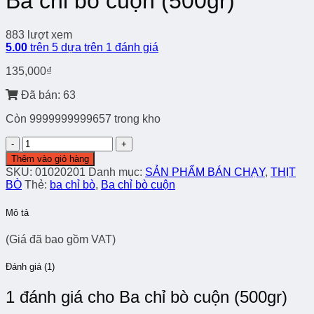
Ba chỉ bò cuộn (500gr)
883 lượt xem
5.00
trên 5 dựa trên
1
đánh giá
135,000
₫
Đã bán: 63
Còn 9999999999657 trong kho
Ba
chỉ
Thêm vào giỏ hàng
bò
SKU:
01020201
Danh mục:
SẢN PHẨM BÁN CHẠY
,
THỊT
cuộn
BÒ
Thẻ:
ba chỉ bò
,
Ba chỉ bò cuộn
(500gr)
số
Mô tả
lượng
(Giá đã bao gồm VAT)
Đánh giá (1)
1 đánh giá cho
Ba chỉ bò cuộn (500gr)