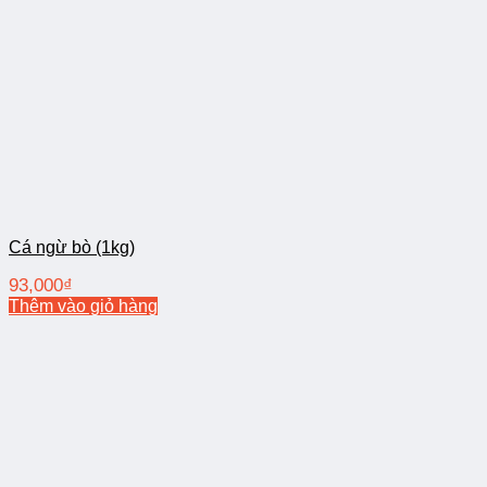
Cá ngừ bò (1kg)
93,000
₫
Thêm vào giỏ hàng