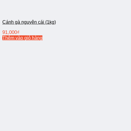
Cánh gà nguyên cái (1kg)
91,000
₫
Thêm vào giỏ hàng