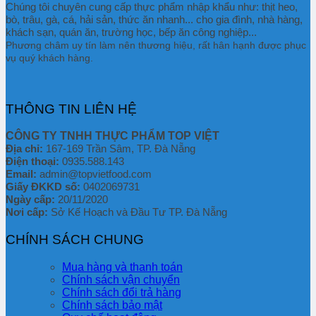
Chúng tôi chuyên cung cấp thực phẩm nhập khẩu như: thịt heo,
bò, trâu, gà, cá, hải sản, thức ăn nhanh... cho gia đình, nhà hàng,
khách sạn, quán ăn, trường học, bếp ăn công nghiệp...
Phương châm uy tín làm nên thương hiệu, rất hân hạnh được phục
vụ quý khách hàng.
THÔNG TIN LIÊN HỆ
CÔNG TY TNHH THỰC PHẨM TOP VIỆT
Địa chỉ:
167-169 Trần Sâm, TP. Đà Nẵng
Điện thoại:
0935.588.143
Email:
admin@topvietfood.com
Giấy ĐKKD số:
0402069731
Ngày cấp:
20/11/2020
Nơi cấp:
Sở Kế Hoạch và Đầu Tư TP. Đà Nẵng
CHÍNH SÁCH CHUNG
Mua hàng và thanh toán
Chính sách vận chuyển
Chính sách đổi trả hàng
Chính sách bảo mật