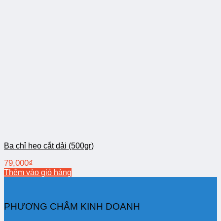
Ba chỉ heo cắt dải (500gr)
79,000
₫
Thêm vào giỏ hàng
PHƯƠNG CHÂM KINH DOANH