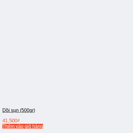
Dồi sụn (500gr)
41,500
₫
Thêm vào giỏ hàng