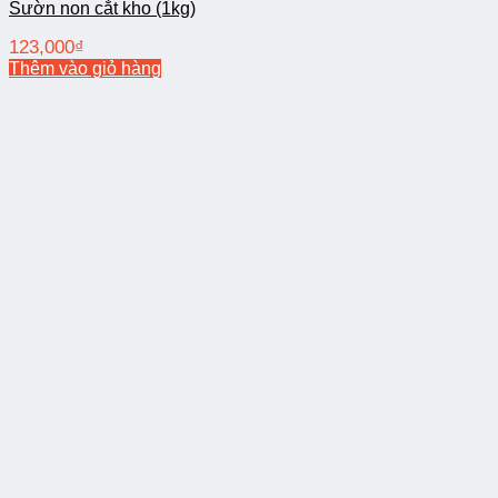
Sườn non cắt kho (1kg)
123,000
₫
Thêm vào giỏ hàng