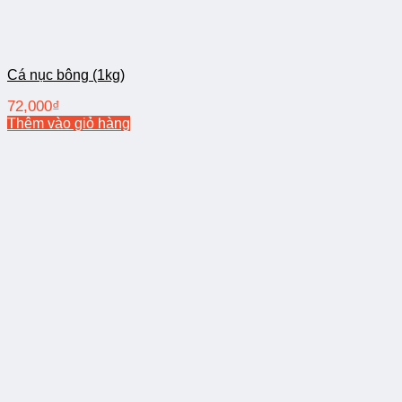
Cá nục bông (1kg)
72,000
₫
Thêm vào giỏ hàng