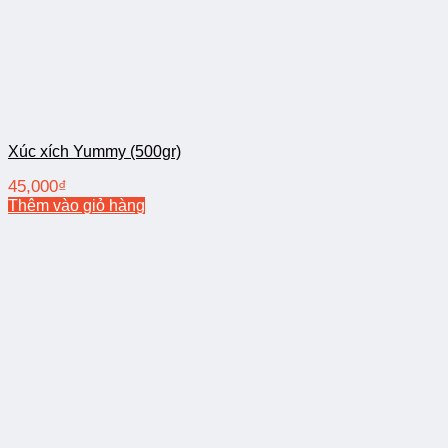
Xúc xích Yummy (500gr)
45,000
₫
Thêm vào giỏ hàng